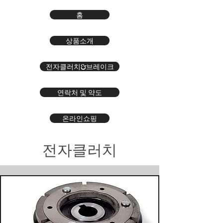
홈
상품소개
전자클러치&브레이크
연락처 및 약도
온라인쇼핑
전자클러치