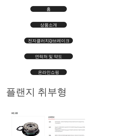
홈
상품소개
전자클러치&브레이크
연락처 및 약도
온라인쇼핑
​플랜지 취부형